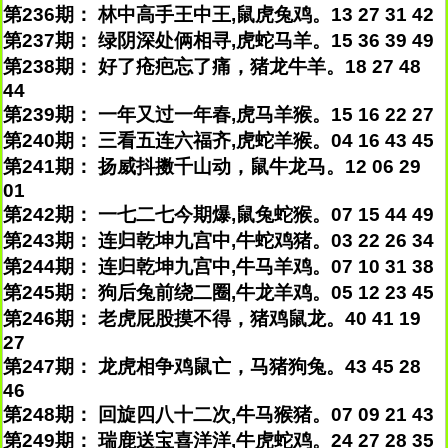
第236期： 林中高手王中王,鼠虎兔鸡。13 27 31 42
第237期： 绿阴深处俩相寻,虎蛇马羊。15 36 39 49
第238期： 好了疮疤忘了痛，猪龙牛羊。18 27 48
44
第239期： 一年又过一年春,虎马羊猴。15 16 22 27
第240期： 三看五连六福齐,虎蛇羊猴。04 16 43 45
第241期： 扬威抖擞千山动，鼠牛龙马。12 06 29
01
第242期： 一七二七今期爆,鼠兔蛇猴。07 15 44 49
第243期： 连归乾坤九宫中,牛蛇鸡猪。03 22 26 34
第244期： 连归乾坤九宫中,牛马羊鸡。07 10 31 38
第245期： 狗后兔前绕二圈,牛龙羊鸡。05 12 23 45
第246期： 老虎屁股摸不得，猪鸡鼠龙。40 41 19
27
第247期： 龙虎相争鸡鼠亡，马猪狗兔。43 45 28
46
第248期： 回旋四八十二次,牛马猴猪。07 09 21 43
第249期： 瑞鹿送宝喜洋洋,牛虎蛇鸡。24 27 28 35