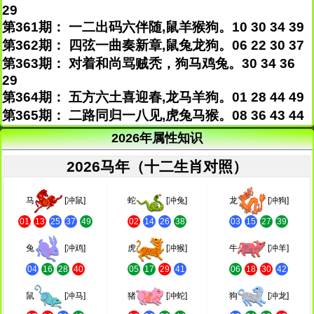
29
第361期： 一二出码六伴随,鼠羊猴狗。10 30 34 39
第362期： 四弦一曲奏新章,鼠兔龙狗。06 22 30 37
第363期： 对着和尚骂贼秃，狗马鸡兔。30 34 36
29
第364期： 五方六土喜迎春,龙马羊狗。01 28 44 49
第365期： 二路同归一八见,虎兔马猴。08 36 43 44
2026年属性知识
2026马年（十二生肖对照）
马
[冲鼠]
蛇
[冲兔]
龙
[冲狗]
01
13
25
37
49
02
14
26
38
03
15
27
39
兔
[冲鸡]
虎
[冲猴]
牛
[冲羊]
04
16
28
40
05
17
29
41
06
18
30
42
鼠
[冲马]
猪
[冲蛇]
狗
[冲龙]