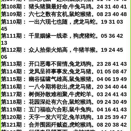
第108期： 猪头猪脑最好命,牛兔马鸡。24 31 40 41
第109期： 六七之数有玄机,鼠蛇猴猪。08 23 40 48
第110期： 一出六现七也随，虎龙马蛇。19 31 03
45
第111期： 千里姻缘一线牵，狗虎猪蛇。05 36 42
13
第112期： 众人拾柴火焰高，牛猪羊猴。19 24 45
06
第113期： 开口恶毒不留情,兔龙鸡狗。23 28 41 43
第114期： 龙凤呈祥事事发,兔龙马猪。01 05 08 47
第115期： 幽谷猛啸气雄高,鼠兔猴猪。04 06 19 49
第116期： 一八今期将欲出,虎龙马猪。20 34 40 44
第117期： 树倒孙散难相聚,牛虎蛇羊。03 24 41 43
第118期： 花园深处有六合,鼠蛇猴鸡。09 24 30 49
第119期： 五门福临六合彩,鼠牛兔狗。04 16 41 43
第120期： 天字一发六可定,兔羊鸡狗。18 25 39 47
第121期： 合并围困歼贼盗,虎蛇猴鸡。08 20 38 42