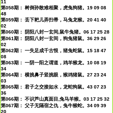
11
第058期： 树倒孙散难相聚，虎兔狗猪。19 09 08
48
第059期： 丢下耙儿弄扫帚，马兔龙猴。20 41 40
02
第060期： 阴阳八封一玄间,鼠牛兔猪。06 17 25 28
第061期： 阴阳八封一玄间，狗兔猪鼠。36 29 26
02
第062期： 一失足成千古恨，猪兔蛇鼠。15 18 47
08
第063期： 一阴一阳之谓道，鸡羊猴龙。10 08 19
34
第064期： 横挑鼻子竖挑眼，猴鸡猪鼠。27 23 24
03
第065期： 君子之交接如水，龙蛇狗鼠。43 07 23
36
第066期： 不识芦山真面目,兔马羊猴。03 17 25 32
第067期： 父子无隔宿之仇，兔牛猴蛇。34 09 39
20