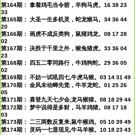
第164期： 拿着鸡毛当令箭，羊狗马虎。16 38 23
33
第165期： 大圣一生多机灵，蛇龙猴马。34 36 44
20
第166期： 画虎不成反类狗，鼠猪鸡龙。08 17 28
02
第167期： 决胜于千里之外，猴兔猪虎。33 36 04
23
第168期： 四五二零同路行，牛鸡狗蛇。29 36 05
02
第169期： 不妨一试吼四七,牛虎马猴。03 14 31 49
第170期： 金风未动蝉先觉，牛羊龙蛇。01 25 26
05
第171期： 喜登九天七夕会,龙马猴猪。08 18 29 44
第172期： 梦中说得是多财，马羊鸡猪。08 17 18
03
第173期： 二三两数反复来,鼠牛猴鸡。05 10 39 49
第174期： 灵码一七显现见,牛马羊猴。10 18 23 43