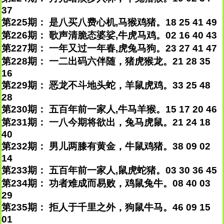
37
第225期： 是八买八费心机,马猴鸡猪。18 25 41 49
第226期： 歌声清脆态婆娑,牛虎马鸡。02 16 40 43
第227期： 一年又过一年春,虎兔马狗。23 27 41 47
第228期： 一二出码六伴随，猪虎猴龙。21 28 35
16
第229期： 恶龙不斗地头蛇，羊鼠虎鸡。33 25 48
28
第230期： 五百年前一家人,牛马羊猴。15 17 20 46
第231期： 一八今期将欲出，兔马虎鼠。21 24 18
40
第232期： 男儿两膝有黄金，牛鼠鸡猪。38 09 02
14
第233期： 五百年前一家人,鼠虎蛇猪。03 30 36 45
第234期： 功者难成而易败，鸡鼠兔牛。08 40 03
29
第235期： 拒人于千里之外，狗鼠牛马。46 09 15
01