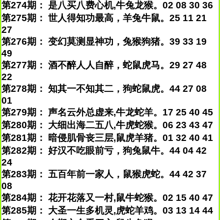
第274期： 是八买八费心机,牛兔龙猴。02 08 30 36
第275期： 世人得知功最高，羊兔牛鼠。25 11 21
27
第276期： 变幻莫测显神功，兔猴狗猪。39 33 19
49
第277期： 酒不醉人人自醉，蛇鼠虎马。29 27 48
22
第278期： 知其一不知其二，狗蛇鼠虎。44 27 08
01
第279期： 声名云外总虚来,牛龙蛇羊。17 25 40 45
第280期： 大细出海二五八,牛虎蛇猴。06 23 43 47
第281期： 暗侵肌骨丧三层,鼠虎羊猪。01 32 40 41
第282期： 好汉不吃眼前亏，狗兔鼠牛。44 04 42
24
第283期： 五百年前一家人，鼠猴虎蛇。44 42 37
08
第284期： 花开花落又一村,鼠牛蛇猴。02 15 40 47
第285期： 大圣一生多机灵,虎蛇羊鸡。03 13 14 44