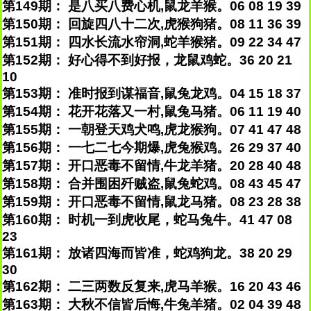
第149期： 是八买八费心机,鼠龙羊猴。06 08 19 39
第150期： 回旋四八十二次,虎猴狗猪。08 11 36 39
第151期： 四水长流水帘洞,蛇羊猴猪。09 22 34 47
第152期： 好心得不到好报，龙鼠鸡蛇。36 20 21
10
第153期： 准时报到谋福音,鼠兔龙鸡。04 15 18 37
第154期： 花开花落又一村,鼠兔马猪。06 11 19 40
第155期： 一朝登天鸡犬鸣,虎龙猴狗。07 41 47 48
第156期： 一七二七今期爆,虎兔猴鸡。26 29 37 40
第157期： 开口恶毒不留情,牛龙羊猪。20 28 40 48
第158期： 合并围困歼贼盗,鼠兔蛇鸡。08 43 45 47
第159期： 开口恶毒不留情,鼠龙马猪。08 23 28 38
第160期： 时机一到虎收尾，蛇马兔牛。41 47 08
23
第161期： 放诸四海而皆准，蛇鸡狗龙。38 20 29
30
第162期： 二三两数反复来,虎马羊猴。16 20 43 46
第163期： 大秋不信皆后悔,牛兔羊猪。02 04 39 48