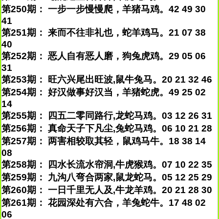
第250期： 一步一步慢慢爬，羊猪马鸡。42 49 30
41
第251期： 来而不往非礼也，蛇羊鸡马。21 07 38
40
第252期： 恶人自有恶人磨，狗兔虎鸡。29 05 06
31
第253期： 旺六兴尾出旺波,鼠牛兔马。20 21 32 46
第254期： 好汉做事好汉当，羊猪蛇虎。49 25 02
14
第255期： 四五二零同路行,龙蛇马鸡。03 12 26 31
第256期： 真命天子下凡尘,兔蛇马鸡。06 10 21 28
第257期： 两害相较取其轻，鼠鸡马牛。18 38 14
08
第258期： 四水长流水帘洞,牛虎猴鸡。07 10 22 35
第259期： 九沟八弯合两家,鼠龙蛇马。05 12 25 29
第260期： 一日千里无人及,牛龙羊鸡。20 21 28 30
第261期： 花园深处有六合，羊兔蛇牛。17 48 02
06