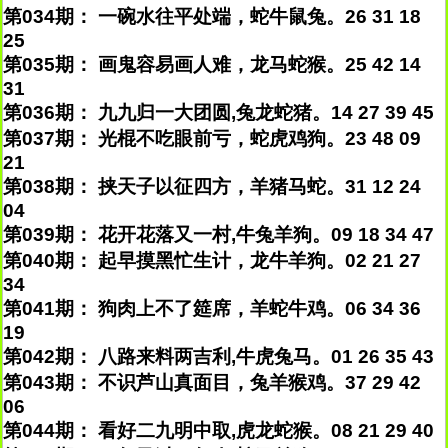
第034期： 一碗水往平处端，蛇牛鼠兔。26 31 18
25
第035期： 画鬼容易画人难，龙马蛇猴。25 42 14
31
第036期： 九九归一大团圆,兔龙蛇猪。14 27 39 45
第037期： 光棍不吃眼前亏，蛇虎鸡狗。23 48 09
21
第038期： 挟天子以征四方，羊猪马蛇。31 12 24
04
第039期： 花开花落又一村,牛兔羊狗。09 18 34 47
第040期： 起早摸黑忙生计，龙牛羊狗。02 21 27
34
第041期： 狗肉上不了筵席，羊蛇牛鸡。06 34 36
19
第042期： 八路来料两吉利,牛虎兔马。01 26 35 43
第043期： 不识芦山真面目，兔羊猴鸡。37 29 42
06
第044期： 看好二九明中取,虎龙蛇猴。08 21 29 40