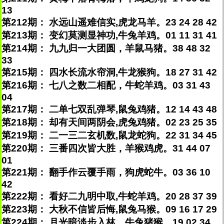
13
第212期： 水远山遥难信实,虎龙马羊。23 24 28 42
第213期： 变幻莫测显神功,牛兔羊鸡。01 11 31 41
第214期： 九九归一大团圆，羊鼠马猪。38 48 32
33
第215期： 四水长流水帘洞,牛龙猴狗。18 27 31 42
第216期： 七八之数二相配，牛蛇羊鸡。03 31 43
04
第217期： 二单七双乱弹琴,鼠兔鸡猪。12 14 43 48
第218期： 却有天间两阴会,虎兔鸡猪。02 23 25 35
第219期： 二一三二玄机数,鼠龙蛇狗。22 31 34 45
第220期： 三番四次皆大胜，羊猴鸡虎。31 44 07
01
第221期： 翻手作云覆手雨，狗虎蛇牛。03 36 10
42
第222期： 看好二九明中取,牛蛇羊鸡。20 28 37 39
第223期： 大秋不信皆后悔,鼠兔马猴。09 16 17 29
第224期： 月光暗淡步入林，牛兔猪猴。19 02 34