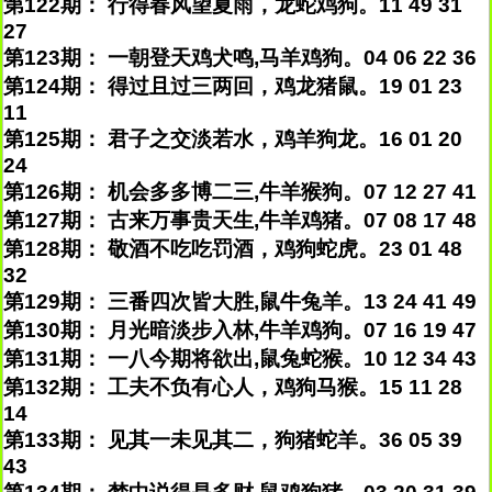
第122期： 行得春风望夏雨，龙蛇鸡狗。11 49 31
27
第123期： 一朝登天鸡犬鸣,马羊鸡狗。04 06 22 36
第124期： 得过且过三两回，鸡龙猪鼠。19 01 23
11
第125期： 君子之交淡若水，鸡羊狗龙。16 01 20
24
第126期： 机会多多博二三,牛羊猴狗。07 12 27 41
第127期： 古来万事贵天生,牛羊鸡猪。07 08 17 48
第128期： 敬酒不吃吃罚酒，鸡狗蛇虎。23 01 48
32
第129期： 三番四次皆大胜,鼠牛兔羊。13 24 41 49
第130期： 月光暗淡步入林,牛羊鸡狗。07 16 19 47
第131期： 一八今期将欲出,鼠兔蛇猴。10 12 34 43
第132期： 工夫不负有心人，鸡狗马猴。15 11 28
14
第133期： 见其一未见其二，狗猪蛇羊。36 05 39
43