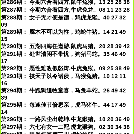
第286期： 今期六合看四方,鼠牛兔猴。13 25 28 38
第287期： 今期六合看四方,牛虎兔龙。08 11 23 28
第288期： 女子无才便是德，鸡虎龙猴。40 27 32
09
第289期： 腐木不可以为柱，鸡蛇牛猪。14 21 49
15
第290期： 五湖四海任遨游,鼠虎马猪。20 28 39 42
第291期： 处世清闲不带忧，狗猪马蛇。35 46 49
17
第292期： 恶性难改似怒涛,牛虎兔猴。09 25 38 49
第293期： 挟天子以令诸侯，马猴兔猪。10 12 11
16
第294期： 牛跑狗追牧童喜，马兔羊蛇。26 49 42
39
第295期： 每逢佳节倍思亲，虎马猪牛。44 17 49
14
第296期： 一路风尘出乾坤,牛龙猴猪。10 20 36 49
第297期： 六七有玄一二配,虎龙猴狗。02 30 34 38