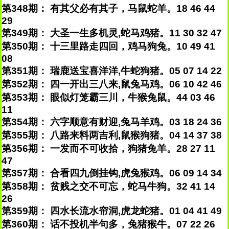
第348期： 有其父必有其子，马鼠蛇羊。18 46 44
29
第349期： 大圣一生多机灵,蛇马鸡猪。11 30 32 47
第350期： 十三里路走四回，鸡马狗兔。10 49 41
08
第351期： 瑞鹿送宝喜洋洋,牛蛇狗猪。05 07 14 22
第352期： 四一开出三八来,鼠兔马鸡。06 10 42 46
第353期： 眼似灯笼霸三川，牛猴兔鼠。44 03 46
11
第354期： 六字顺意有财迎,兔马羊鸡。03 18 24 36
第355期： 八路来料两吉利,鼠猴狗猪。04 14 37 38
第356期： 一发而不可收拾，狗猪兔羊。28 27 11
47
第357期： 合看四九倒挂钩,虎兔猴鸡。06 09 14 34
第358期： 贫贱之交不可忘，蛇马牛狗。32 41 14
26
第359期： 四水长流水帘洞,虎龙蛇猪。01 04 41 49
第360期： 话不投机半句多，兔猪猴牛。07 22 26