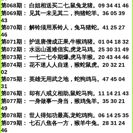
第068期： 白姐相送买二七,鼠兔龙猪。09 34 41 46
第069期： 见其一未见其二，狗猪蛇羊。36 05 39
43
第070期： 解铃须用系铃人，兔马猪蛇。41 25 27
46
第071期： 护送唐僧成正果,牛猴鸡猪。01 04 18 32
第072期： 水远山遥难信实,虎龙马鸡。25 30 31 49
第073期： 一七二七今期爆,虎马羊猴。20 43 44 46
第074期： 花不迷人人自迷，猴蛇鼠虎。20 32 21
02
第075期： 英雄无用武之地，蛇狗鸡马。47 45 04
31
第076期： 却有八戒义相助,鼠蛇马狗。11 14 21 43
第077期： 一身做事一身当，猴鸡兔羊。35 30 21
49
第078期： 世人得知功最高,龙蛇鸡狗。06 14 25 35
第079期： 七石八焦各一方，猴羊牛兔。28 31 24
46