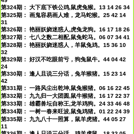
49
第324期： 大下底下铁公鸡,鼠虎兔猴。13 14 26 34
第325期： 画鬼容易画人难，龙马蛇猴。25 42 14
31
第326期： 艳丽妖娆迷惑人,虎兔龙狗。16 17 18 26
第327期： 七八之数二相配,鼠兔蛇马。06 07 34 41
第328期： 艳丽妖娆迷惑人，羊鼠兔鸡。15 36 10
32
第329期： 好汉不吃眼前亏，狗兔鼠牛。44 04 42
24
第330期： 逢人且说三分话，兔羊猴猪。15 23 14
42
第331期： 一路风尘出乾坤,鼠兔猴猪。06 16 22 45
第332期： 九九归一大团圆,鼠牛猴猪。16 17 22 37
第333期： 雄霸兽坛自称王,龙羊鸡狗。24 33 46 48
第334期： 一树一春来旺波,鼠兔鸡猪。01 22 24 39
第335期： 九九八十一照算，鼠羊虎猪。44 05 27
11
第336期： 逢人只说三分话，鸡羊虎鼠。18 32 05