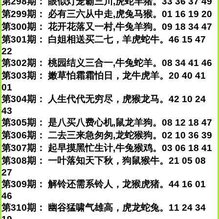
第298期： 眼似灯笼霸三川,虎蛇羊猪。33 36 37 49
第299期： 必有三六从中走,虎兔马猴。01 16 19 20
第300期： 花开花落又一村,牛兔羊狗。09 18 34 47
第301期： 白姐相送买二七，羊虎蛇牛。46 15 47
22
第302期： 桃园结义三合一,牛兔蛇羊。08 34 41 46
第303期： 嫩草怕霜霜怕日，龙牛虎羊。20 40 41
01
第304期： 人生代代无穷尽，虎猴龙马。42 10 24
43
第305期： 是八买八费心机,鼠龙羊狗。08 12 18 47
第306期： 二去三来急匆匆,龙蛇猴狗。02 10 36 39
第307期： 起早摸黑忙生计,牛兔猴鸡。03 06 18 41
第308期： 一叶落知天下秋，狗鼠猴牛。21 05 08
27
第309期： 解铃还需系铃人，龙猴虎猪。44 16 01
46
第310期： 幽谷猛啸气雄高，虎龙蛇兔。11 24 34