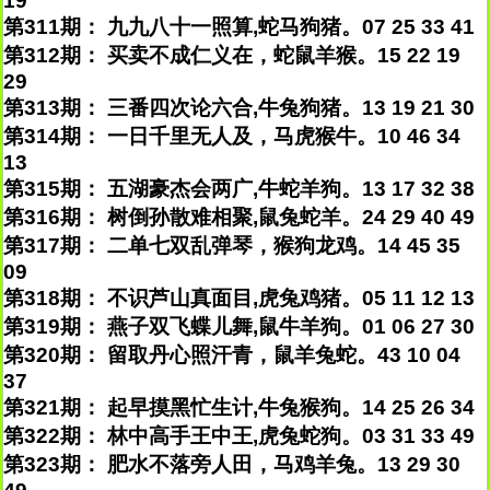
19
第311期： 九九八十一照算,蛇马狗猪。07 25 33 41
第312期： 买卖不成仁义在，蛇鼠羊猴。15 22 19
29
第313期： 三番四次论六合,牛兔狗猪。13 19 21 30
第314期： 一日千里无人及，马虎猴牛。10 46 34
13
第315期： 五湖豪杰会两广,牛蛇羊狗。13 17 32 38
第316期： 树倒孙散难相聚,鼠兔蛇羊。24 29 40 49
第317期： 二单七双乱弹琴，猴狗龙鸡。14 45 35
09
第318期： 不识芦山真面目,虎兔鸡猪。05 11 12 13
第319期： 燕子双飞蝶儿舞,鼠牛羊狗。01 06 27 30
第320期： 留取丹心照汗青，鼠羊兔蛇。43 10 04
37
第321期： 起早摸黑忙生计,牛兔猴狗。14 25 26 34
第322期： 林中高手王中王,虎兔蛇狗。03 31 33 49
第323期： 肥水不落旁人田，马鸡羊兔。13 29 30