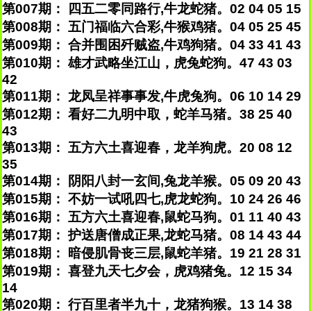
第007期： 四五二零同路行,牛龙蛇猪。02 04 05 15
第008期： 五门福临六合彩,牛猴鸡猪。04 05 25 45
第009期： 合并围困歼贼盗,牛鸡狗猪。04 33 41 43
第010期： 雄才武略坐江山，虎兔蛇狗。47 43 03
42
第011期： 龙凤呈祥事事发,牛虎兔狗。06 10 14 29
第012期： 看好二九明中取，蛇羊马猪。38 25 40
43
第013期： 五方六土喜迎春，龙羊狗虎。20 08 12
35
第014期： 阴阳八封一玄间,兔龙羊猴。05 09 20 43
第015期： 不妨一试吼四七,虎龙蛇狗。10 24 26 46
第016期： 五方六土喜迎春,鼠蛇马狗。01 11 40 43
第017期： 护送唐僧成正果,龙蛇马猪。08 14 43 44
第018期： 暗侵肌骨丧三层,鼠蛇羊猪。19 21 28 31
第019期： 喜登九天七夕会，虎鸡猪兔。12 15 34
14
第020期： 行百里者半九十，龙猪狗猴。13 14 38