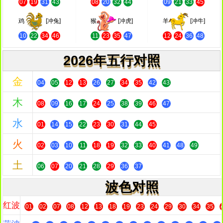
07
19
31
43
08
20
32
44
09
21
33
45
鸡
[冲兔]
猴
[冲虎]
羊
[冲牛]
10
22
34
46
11
23
35
47
12
24
36
48
2026年五行对照
金
04
05
12
13
26
27
34
35
42
43
木
08
09
16
17
24
25
38
39
46
47
水
01
14
15
22
23
30
31
44
45
火
02
03
10
11
18
19
32
33
40
41
48
49
土
06
07
20
21
28
29
36
37
波色对照
红波
01
02
07
08
12
13
18
19
23
24
29
30
34
35