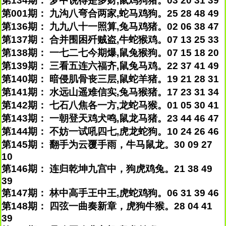
第134期： 梦中说得是多财,鼠鸡狗猪。03 20 31 39
第001期： 九沟八弯合两家,蛇马鸡狗。25 28 48 49
第136期： 九九八十一照算,兔马鸡猪。02 06 38 47
第137期： 合并围困歼贼盗,牛蛇猴鸡。07 13 25 33
第138期： 一七二七今期爆,鼠兔猴狗。07 15 18 20
第139期： 三看五连六福齐,鼠兔马鸡。22 37 41 49
第140期： 暗侵肌骨丧三层,鼠蛇羊猪。19 21 28 31
第141期： 水远山遥难信实,兔马猴猪。17 23 31 34
第142期： 七石八焦各一方,龙蛇马猴。01 05 30 41
第143期： 一朝登天鸡犬鸣,鼠龙马猪。23 44 46 47
第144期： 不妨一试吼四七,虎龙蛇狗。10 24 26 46
第145期： 翻手为云覆手雨，牛马鼠龙。30 09 27
10
第146期： 连归乾坤九宫中，狗虎鸡兔。21 38 49
39
第147期： 林中高手王中王,虎蛇鸡狗。06 31 39 46
第148期： 四弦一曲奏新章，虎狗牛猴。28 04 41
39