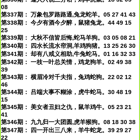
08
第337期： 万象包罗路路通,兔龙蛇羊。05 27 41 43
第338期： 今夕有酒今夕醉，鼠猪兔龙。44 49 15
25
第339期： 大秋不信皆后悔,蛇马羊狗。03 05 08 21
第340期： 四水长流水帘洞,羊鸡狗猪。13 25 26 30
第341期： 却有八戒义相助,牛兔蛇马。01 16 32 33
第342期： 一枝一叶总关情，鸡龙狗羊。02 49 38
39
第343期： 横眉冷对千夫指，兔鸡蛇狗。22 02 12
46
第344期： 吕端大事不糊涂，虎牛蛇马。30 48 19
15
第345期： 美女者丑妇之仇，鼠羊鸡牛。05 23 21
41
第346期： 九九归一大团圆,虎羊猴狗。08 18 30 38
第347期： 四一开出三八来，羊牛蛇龙。39 29 27
22