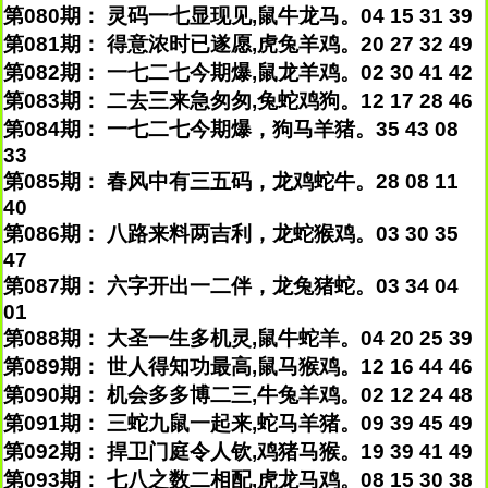
第080期： 灵码一七显现见,鼠牛龙马。04 15 31 39
第081期： 得意浓时已遂愿,虎兔羊鸡。20 27 32 49
第082期： 一七二七今期爆,鼠龙羊鸡。02 30 41 42
第083期： 二去三来急匆匆,兔蛇鸡狗。12 17 28 46
第084期： 一七二七今期爆，狗马羊猪。35 43 08
33
第085期： 春风中有三五码，龙鸡蛇牛。28 08 11
40
第086期： 八路来料两吉利，龙蛇猴鸡。03 30 35
47
第087期： 六字开出一二伴，龙兔猪蛇。03 34 04
01
第088期： 大圣一生多机灵,鼠牛蛇羊。04 20 25 39
第089期： 世人得知功最高,鼠马猴鸡。12 16 44 46
第090期： 机会多多博二三,牛兔羊鸡。02 12 24 48
第091期： 三蛇九鼠一起来,蛇马羊猪。09 39 45 49
第092期： 捍卫门庭令人钦,鸡猪马猴。19 39 41 49
第093期： 七八之数二相配,虎龙马鸡。08 15 30 38