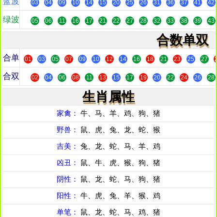
蓝波
03
04
09
10
14
15
20
25
26
31
36
37
41
42
绿波
05
06
11
16
17
21
22
27
28
32
33
38
39
43
合数单双
合单
01
03
05
07
09
10
12
14
16
18
21
23
25
27
合双
02
04
06
08
11
13
15
17
19
20
22
24
26
28
生肖属性
家禽：
牛、马、羊、鸡、狗、猪
野兽：
鼠、虎、兔、龙、蛇、猴
吉美：
兔、龙、蛇、马、羊、鸡
凶丑：
鼠、牛、虎、猴、狗、猪
阴性：
鼠、龙、蛇、马、狗、猪
阳性：
牛、虎、兔、羊、猴、鸡
单笔：
鼠、龙、蛇、马、鸡、猪