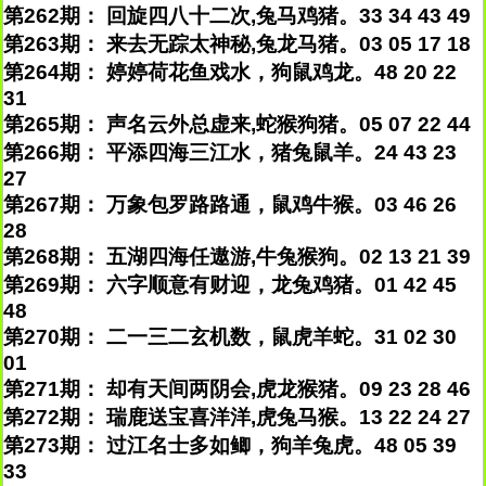
第262期： 回旋四八十二次,兔马鸡猪。33 34 43 49
第263期： 来去无踪太神秘,兔龙马猪。03 05 17 18
第264期： 婷婷荷花鱼戏水，狗鼠鸡龙。48 20 22
31
第265期： 声名云外总虚来,蛇猴狗猪。05 07 22 44
第266期： 平添四海三江水，猪兔鼠羊。24 43 23
27
第267期： 万象包罗路路通，鼠鸡牛猴。03 46 26
28
第268期： 五湖四海任遨游,牛兔猴狗。02 13 21 39
第269期： 六字顺意有财迎，龙兔鸡猪。01 42 45
48
第270期： 二一三二玄机数，鼠虎羊蛇。31 02 30
01
第271期： 却有天间两阴会,虎龙猴猪。09 23 28 46
第272期： 瑞鹿送宝喜洋洋,虎兔马猴。13 22 24 27
第273期： 过江名士多如鲫，狗羊兔虎。48 05 39
33