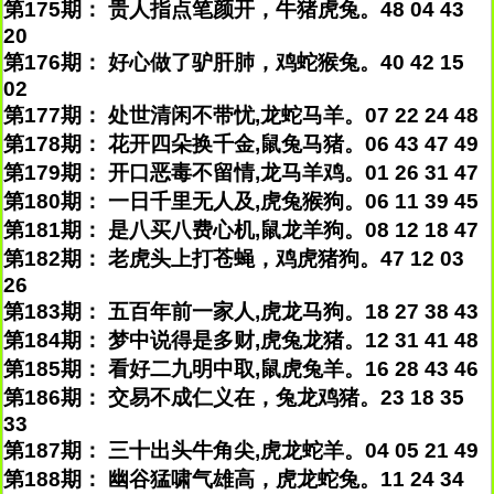
第175期： 贵人指点笔颜开，牛猪虎兔。48 04 43
20
第176期： 好心做了驴肝肺，鸡蛇猴兔。40 42 15
02
第177期： 处世清闲不带忧,龙蛇马羊。07 22 24 48
第178期： 花开四朵换千金,鼠兔马猪。06 43 47 49
第179期： 开口恶毒不留情,龙马羊鸡。01 26 31 47
第180期： 一日千里无人及,虎兔猴狗。06 11 39 45
第181期： 是八买八费心机,鼠龙羊狗。08 12 18 47
第182期： 老虎头上打苍蝇，鸡虎猪狗。47 12 03
26
第183期： 五百年前一家人,虎龙马狗。18 27 38 43
第184期： 梦中说得是多财,虎兔龙猪。12 31 41 48
第185期： 看好二九明中取,鼠虎兔羊。16 28 43 46
第186期： 交易不成仁义在，兔龙鸡猪。23 18 35
33
第187期： 三十出头牛角尖,虎龙蛇羊。04 05 21 49
第188期： 幽谷猛啸气雄高，虎龙蛇兔。11 24 34