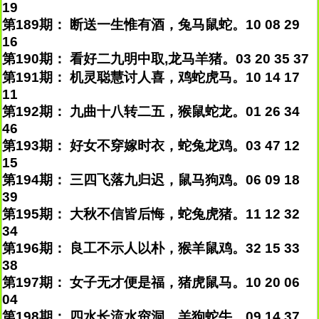
19
第189期： 断送一生惟有酒，兔马鼠蛇。10 08 29
16
第190期： 看好二九明中取,龙马羊猪。03 20 35 37
第191期： 机灵聪慧讨人喜，鸡蛇虎马。10 14 17
11
第192期： 九曲十八转二五，猴鼠蛇龙。01 26 34
46
第193期： 好女不穿嫁时衣，蛇兔龙鸡。03 47 12
15
第194期： 三四飞落九归迟，鼠马狗鸡。06 09 18
39
第195期： 大秋不信皆后悔，蛇兔虎猪。11 12 32
34
第196期： 良工不示人以朴，猴羊鼠鸡。32 15 33
38
第197期： 女子无才便是福，猪虎鼠马。10 20 06
04
第198期： 四水长流水帘洞，羊狗蛇牛。09 14 37