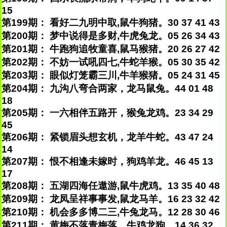
15
第199期： 看好二九明中取,鼠牛狗猪。30 37 41 43
第200期： 梦中说得是多财,牛虎兔龙。05 26 34 43
第201期： 牛跑狗追牧童喜,鼠马猴猪。20 26 27 42
第202期： 不妨一试吼四七,牛蛇羊猴。05 30 35 42
第203期： 眼似灯笼霸三川,牛羊猴猪。05 24 31 45
第204期： 九沟八弯合两家，龙马鼠兔。44 01 48
18
第205期： 一六相伴五路开，猴兔龙鸡。23 34 29
45
第206期： 紧锁眉头想玄机，龙羊牛蛇。43 47 24
14
第207期： 恨不相逢未嫁时，狗鸡羊龙。46 45 13
17
第208期： 五湖四海任遨游,鼠牛虎鸡。13 35 40 48
第209期： 龙凤呈祥事事发,鼠龙马羊。16 23 32 42
第210期： 机会多多博二三,牛兔龙马。12 28 30 46
第211期： 黄梅不落青梅落，牛鸡龙狗。14 36 32