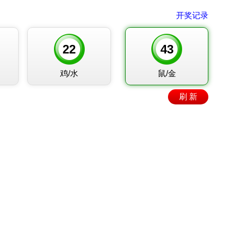
开奖记录
22
43
鸡/水
鼠/金
刷 新