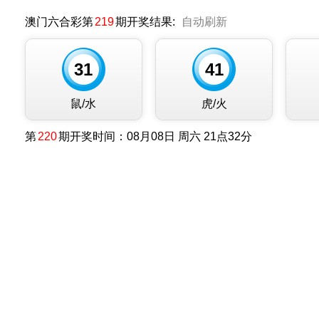
澳门六合彩第
219
期开奖结果:
自动刷新
31
41
鼠/水
虎/火
第
220
期开奖时间：08月08日 周六 21点32分