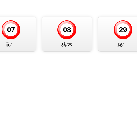
07
08
29
鼠/土
猪/木
虎/土